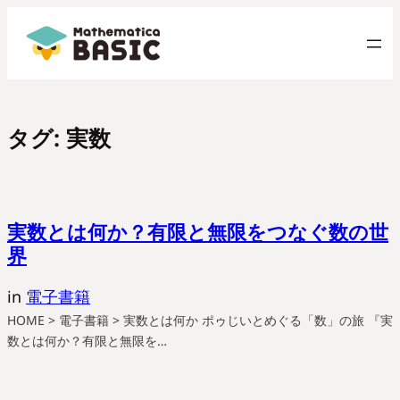
内
容
を
ス
キ
タグ:
実数
ッ
プ
実数とは何か？有限と無限をつなぐ数の世
界
in
電子書籍
HOME > 電子書籍 > 実数とは何か ポゥじいとめぐる「数」の旅 『実
数とは何か？有限と無限を…